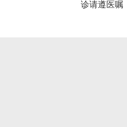
诊请遵医嘱