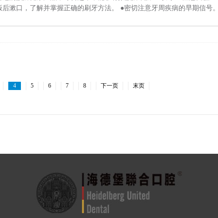
后漱口，了解并掌握正确的刷牙方法。 ●密切注意牙周疾病的早期信号
4
5
6
7
8
下一页
末页