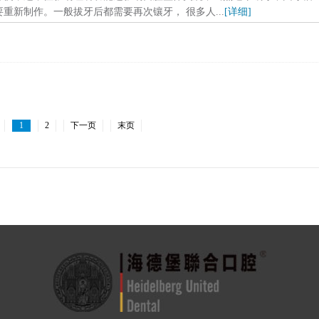
新制作。一般拔牙后都需要再次镶牙， 很多人...
[详细]
1
2
下一页
末页