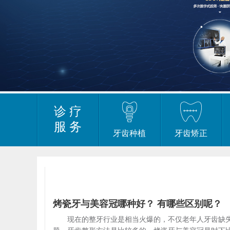
诊 疗
服 务
牙齿种植
牙齿矫正
烤瓷牙与美容冠哪种好？ 有哪些区别呢？
现在的整牙行业是相当火爆的，不仅老年人牙齿缺