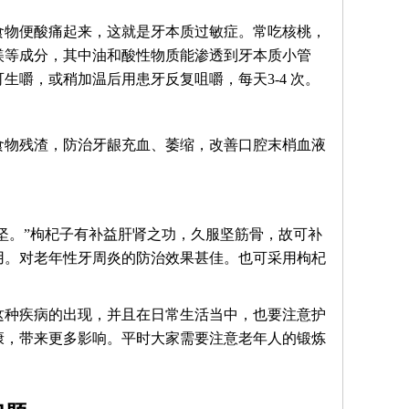
食物便酸痛起来，这就是牙本质过敏症。常吃核桃，
镁等成分，其中油和酸性物质能渗透到牙本质小管
嚼，或稍加温后用患牙反复咀嚼，每天3-4 次。
食物残渣，防治牙龈充血、萎缩，改善口腔末梢血液
齿坚。”枸杞子有补益肝肾之功，久服坚筋骨，故可补
用。对老年性牙周炎的防治效果甚佳。也可采用枸杞
这种疾病的出现，并且在日常生活当中，也要注意护
康，带来更多影响。平时大家需要注意老年人的锻炼