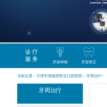
诊 疗
服 务
牙齿种植
牙齿矫正
当前位置：
天津市海德堡联合口腔医院
>
牙周治疗
>
牙周治疗