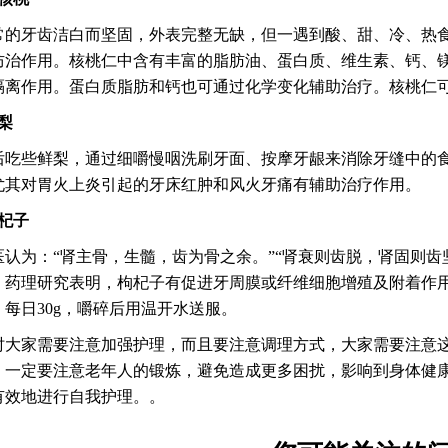
常的牙齿洁白而坚固，外表完整无缺，但一遇到酸、甜、冷、热
防治作用。核桃仁中含有丰富的脂肪油、蛋白质、维生素、钙、
隔离作用。蛋白质脂肪和钙也可通过化学变化辅助治疗。核桃仁可生
梨
后吃些鲜梨，通过细嚼慢咽洗刷牙面、按摩牙龈来消除牙缝中的
尤其对胃火上炎引起的牙床红肿和风火牙痛有辅助治疗作用。
、杞子
医认为：“肾主骨，生髓，齿为骨之余。”“肾衰则齿脱，肾固则
。药理研究表明，枸杞子有促进牙周膜或纤维细胞增殖及附着作
，每日30g，嚼碎后用温开水送服。
时大家需要注意加强护理，而且要注意调理方式，大家需要注意
，一定要注意老年人的锻炼，避免造成更多困扰，影响到身体健
有效地进行自我护理。。