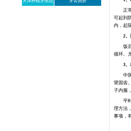
天津种植牙医院
牙齿拥挤
正
哪家好
可起到
内，起
2、
饭
循环。
3
中
肾固齿
子内服
平
理方法
事项，