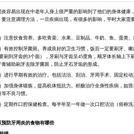
周炎容易出现在中老年人身上很严重的影响到了他们的身体健康
，要注意调理方法，一旦疾病出现，有很多的影响，平时大家需
1）注意饮食营养。多吃青菜、水果、豆制品、牛奶、鱼、蛋类、
2）有效控制牙菌斑。养成良好的卫生习惯，饭后一定要刷牙、嗽
，要刷到牙齿的3个面），牙刷与牙齿呈45度角，顺牙体长轴上
牙膏辅助刷牙去除牙菌斑，防止牙石牙垢的形成。
3）进行早期有效的治疗。包括洁治、刮治、牙周手术、固定松
4）加强身体锻炼，提高机体抵抗力。积极治疗全身性疾病，如
吸等不良习惯。
5）定期作口腔保健检查。每半年至一年做一次口腔洁治（俗称
以预防牙周炎的食物有哪些
、核桃