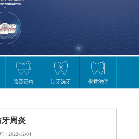
根管治疗
隐形正畸
洁牙洗牙
防牙周炎
：2022-12-04