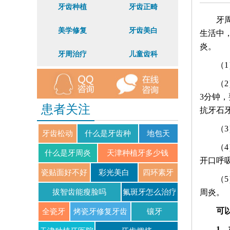
牙齿种植
牙齿正畸
牙
美学修复
牙齿美白
生活中
炎。
牙周治疗
儿童齿科
（
（
3分钟
患者关注
抗牙石
（
牙齿松动
什么是牙齿种
地包天
（
植？
什么是牙周炎
天津种植牙多少钱
开口呼
瓷贴面好不好
彩光美白
四环素牙
（
拔智齿能瘦脸吗
氟斑牙怎么治疗
周炎。
可
全瓷牙
烤瓷牙修复牙齿
镶牙
1
好吗